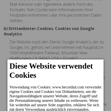
Mail-Adresse oder irgendeine andere Form des
Kontakts. Kein Cookie kann Informationen Ihrer
Festplatte entnehmen oder Ihre persönlichen Daten
stehlen.
b) Drittanbieter-Cookies. Cookies von Google
Analytics
Die Website nutzt den Dienst Google Analytics, der zu
Google, Inc. gehört, ein Unternehmen mit Hauptsitz in
1600 Amphitheatre Parkwaz, Mountain View
(Kalifornien), CA 94043, USA („Google“).
Google Analytics verwendet Cookies, um uns bei der
Analyse der Nutzung der Website durch die Nutzer zu
unterstützen. Die Information, die der Cookie in Bezug
auf den Nutzer der Website erzeugt (einschließlich
Ihrer IP-Adresse), wird direkt weitergeleitet und von
Google auf seinen Servern in den USA archiviert.
Google verwendet diese Information in unserem
Auftrag und mit dem Vorsatz, Ihre Nutzung der Website
zu verfolgen. Dabei werden Berichte der Aktivität der