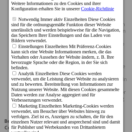
Website gesammelt und andere Leistungen in
Verbindung mit der Aktivität der Website und der
Nutzung des Internets erbracht. Google kann diese
Informationen an Dritte weitergeben, aus gesetzlichen
Gründen oder wenn diese Dritten diese Informationen
im Auftrag von Google auswerten. Google assoziiert
Ihre IP-Adresse mit keinen anderen Daten, die Google
besitzt.
Falls gewünscht, können Sie der Verarbeitung der
Daten oder der Informationen ablehnen, indem Sie die
Verwendung von Cookies anhand der geeigneten
Auswahl der Einstellungen Ihres Browsers ablehnen. In
diesem Fall kann es allerdings sein, dass Sie nicht die
volle Funktionalität der Website nutzen können. Mit der
Nutzung dieser Website stimmen Sie der Verarbeitung
Ihrer Informationen durch Google auf die Art und
Weise und mit den oben genannten Zielen zu.
Benutzereinstellungen zur Vermeidung von
Cookies.