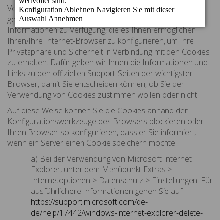
Von http://www.becordial.com/ aus und gemäß der
geltenden Rechtsvorschriften stellen wir Ihnen die
Informationen zu Verfügung, die es Ihnen ermöglichen
Ihren/Ihre Internet-Browser zu konfigurieren, um Ihre
Privatsphäre und Sicherheit in Verbindung mit den Cookies
zu erhalten. Dafür geben wir Ihnen die Informationen und
Links zu den offiziellen Support-Seiten der wichtigsten
Browser, damit Sie entscheiden können, ob Sie der
Verwendung von Cookies zustimmen wollen oder nicht.
Auf diese Weise können Sie die Cookies anhand der
Konfigurationswerkzeuge des Browsers blockieren oder
Ihren Browser so konfigurieren, dass er Sie informiert,
wenn ein Server einen Cookie speichern möchte:
a) Bei der Verwendung von Microsoft Internet
Explorer, unter dem Menüpunkt Extras >
Internetoptionen > Datenschutz > Einstellungen. Für
ausführlichere Informationen gehen Sie auf
https://support.microsoft.com/de-
de/help/17442/windows-internet-explorer-delete-