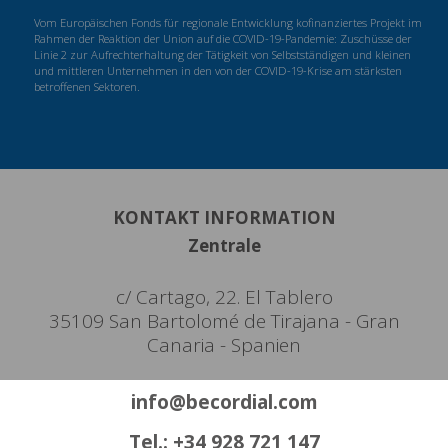
Vom Europäischen Fonds für regionale Entwicklung kofinanziertes Projekt im
Rahmen der Reaktion der Union auf die COVID-19-Pandemie: Zuschüsse der
Linie 2 zur Aufrechterhaltung der Tätigkeit von Selbstständigen und kleinen
und mittleren Unternehmen in den von der COVID-19-Krise am stärksten
betroffenen Sektoren.
KONTAKT INFORMATION
Zentrale
c/ Cartago, 22. El Tablero
35109 San Bartolomé de Tirajana - Gran
Canaria - Spanien
info@becordial.com
Tel.: +34 928 721 147