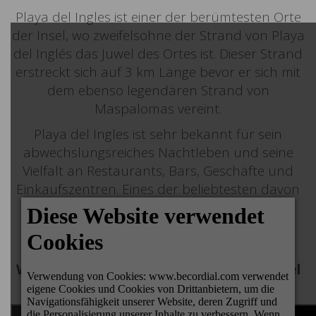
Playa del Ingles ist einer der berümtesten Orte
der Insel, wo zweifelsohne der Strand von Playa
del Inglés das Juwel des Ortes ist. Dieser Strand
erstreckt sich auf 3 km Länge bevor er sich mit
dem ebenso legendären Strand von
Maspalomas vereint.
Playa del Ingles ist sehr bekannt für sein
abwechslungsreiches Nachtleben und seine
Vielfalt an Restaurants, Bars, Geschäfte und
Einkaufszentren. Eines der beliebtesten davon
ist das Centro Comercial Yumbo, dass nur
wenige Meter von den Bungalows Cordial
Biarritz entfernt ist.
Webcam Dunas de Maspalomas y Playa del
Inglés: