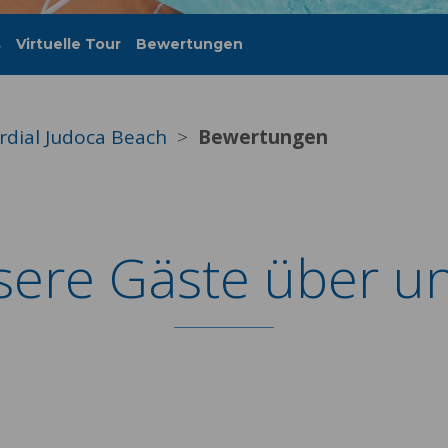
s
Virtuelle Tour
Bewertungen
rdial Judoca Beach
Bewertungen
ere Gäste über u