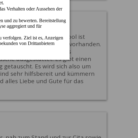
in die Umgebung. Der Pool ist
en und Sitzmuscheln sind vorhanden.
tattet ist. Ein separates
sche ausgestattet. Es gibt einen
getauscht. Es wird sich also um
 sind sehr hilfsbereit und kümmern
d alles Liebe und Gute für das
r, nah zum Stand und zur Cita sowie