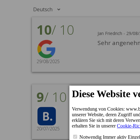
10
/
10
Jan Friedrich
-
29/08
Sehr angenehme
29/08/2025
9
/
10
Sylvia
-
20/07/2025
/
Ramiro hat sic
erreichbar. Di
Extra. Eine al
20/07/2025