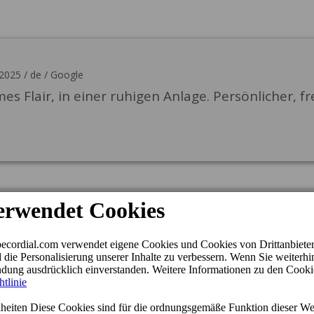
/2025
/
de
/
Google
s Flair, in einer ruhigen Anlage. Persönlicher, 
de
/
Booking.com
h perfekt um alles gekümmert, äußerst freundli
e Putzperlen sind ebenso erwähnenswert. Die mor
lgemein ruhige Anlage mit sauberer Pool Area. Wi