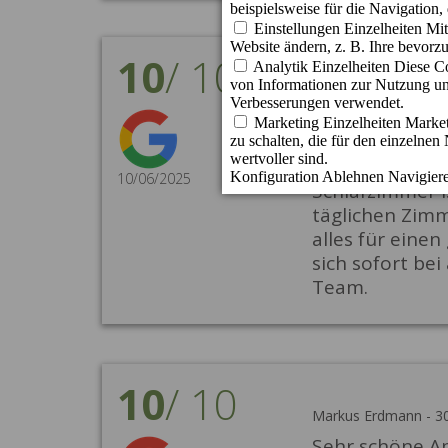
10
/
10
Bernd Siegner
-
10/0
Sehr schöne un
super sauer un
Die Zimmer hab
10/06/2025
Schlafzimmer i
täglichen Zimm
alles für eine
sich sofort be
Team.
10
/
10
Markus Erdmann
-
3
Sehr schöne Ap