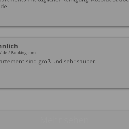
ade
nlich
/
de
/
Booking.com
artement sind groß und sehr sauber.
Mehr sehen