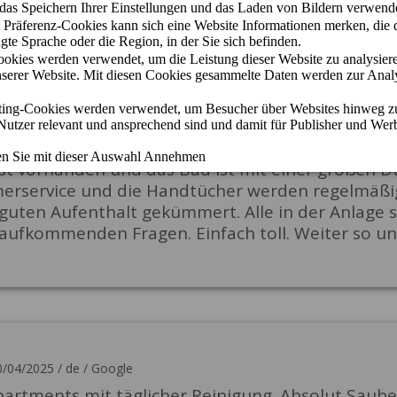
6/2025
/
de
/
Google
d ruhige Anlage mit bester Lage zum Strand und 
d hat eine tolle Größe um sich zu bewegen. Lieg
en eine Kochnische, die mit dem nötigsten ausges
st vorhanden und das Bad ist mit einer großen Du
erservice und die Handtücher werden regelmäßig 
n guten Aufenthalt gekümmert. Alle in der Anlage
i aufkommenden Fragen. Einfach toll. Weiter so un
0/04/2025
/
de
/
Google
artments mit täglicher Reinigung. Absolut Saube