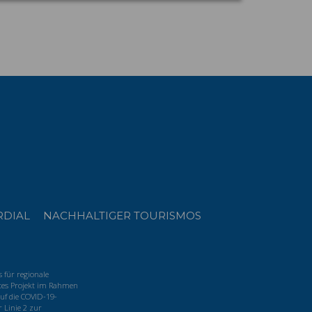
RDIAL
NACHHALTIGER TOURISMOS
für regionale
tes Projekt im Rahmen
uf die COVID-19-
 Linie 2 zur