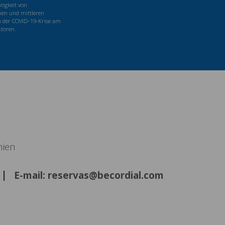
tigkeit von
nen und mittleren
 der COVID-19-Krise am
ktoren.
nien
E-mail: reservas@becordial.com