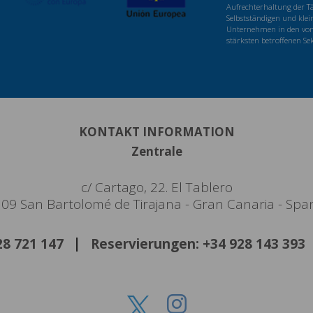
Aufrechterhaltung der Tä
Selbstständigen und klei
Unternehmen in den von
stärksten betroffenen Se
KONTAKT INFORMATION
Zentrale
c/ Cartago, 22. El Tablero
09 San Bartolomé de Tirajana - Gran Canaria - Spa
928 721 147
Reservierungen: +34 928 143 393