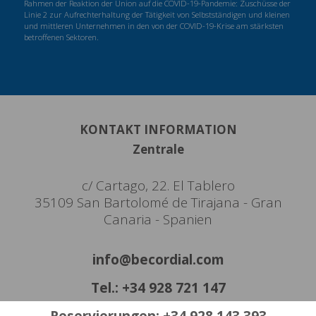
Rahmen der Reaktion der Union auf die COVID-19-Pandemie: Zuschüsse der
Linie 2 zur Aufrechterhaltung der Tätigkeit von Selbstständigen und kleinen
und mittleren Unternehmen in den von der COVID-19-Krise am stärksten
betroffenen Sektoren.
KONTAKT INFORMATION
Zentrale
c/ Cartago, 22. El Tablero
35109 San Bartolomé de Tirajana - Gran
Canaria - Spanien
info@becordial.com
Tel.: +34 928 721 147