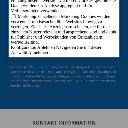
Vom Europäischen Fonds für regionale Entwicklung kofinanziertes Projekt im
Rahmen der Reaktion der Union auf die COVID-19-Pandemie: Zuschüsse der
Linie 2 zur Aufrechterhaltung der Tätigkeit von Selbstständigen und kleinen
und mittleren Unternehmen in den von der COVID-19-Krise am stärksten
betroffenen Sektoren.
KONTAKT INFORMATION