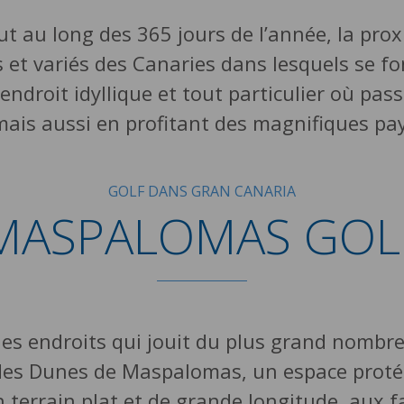
ut au long des 365 jours de l’année, la proxi
s et variés des Canaries dans lesquels se fo
n endroit idyllique et tout particulier où p
mais aussi en profitant des magnifiques pa
GOLF DANS GRAN CANARIA
MASPALOMAS GOL
n des endroits qui jouit du plus grand nombr
 des Dunes de Maspalomas, un espace proté
’un terrain plat et de grande longitude, aux 