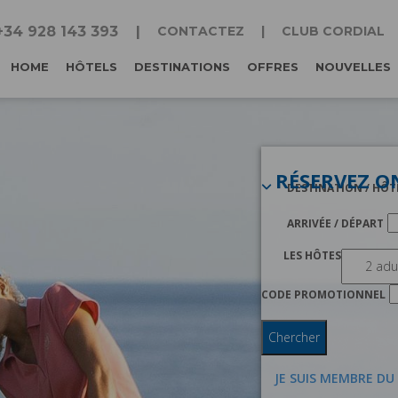
+34 928 143 393
CONTACTEZ
CLUB CORDIAL
HOME
HÔTELS
DESTINATIONS
OFFRES
NOUVELLES
RÉSERVEZ O
DESTINATION / HÔT
ARRIVÉE / DÉPART
LES HÔTES
CODE PROMOTIONNEL
Chercher
JE SUIS MEMBRE DU