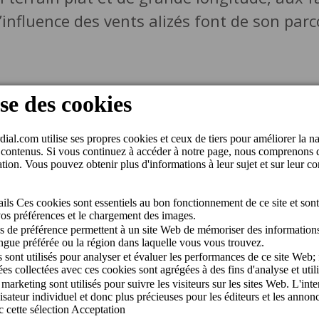
l’influence des vents alizés font de son pa
nida Touroperadores Neckerman, s/n, 351