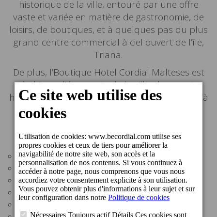
historique de la ville, entouré par une offre
vaste et variée en matière de gastronomie, de
loisirs, de boutiques, et à quelques pas du plus
grand centre commercial à ciel ouvert de l’île,
Triana.
De plus, l’Boutique Hotel Cordial Malteses est
très bien relié au reste de la ville, du quartier
historique à l’origine de la ville (Vegueta) jusqu’à
la plage mondialement connue de Las
Canteras.
Distances :
Bars et restaurants : dans les environs
Maison-Musée Perez Galdós : 50 m
Zone Commerciale de Triana : 100 m
Gare routière : 300 m
Marché de Vegueta : 300 m
Théâtre Perez Galdós : 300 m