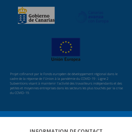
Projet cofinancé par le Fonds européen de développement régional dans le
cadre de la réponse de l'Union à la pandémie du COVID-19 : Ligne 2
Subventions visant à maintenir l'activité des travailleurs indépendants et des
petites et moyennes entreprises dans les secteurs les plus touchés par la crise
du COVID-19.
INFORMATION DE CONTACT