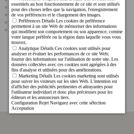
CAAM - Centre Atlantique d'Art Moderne : 400 m
Le Musée Canario : 450 m
Plage de Las Canteras : 4 km
Aéroport : 20 km
C/ Malteses, 20 esquina C/ Doctor Rafael
González, 3 - 35002, Las Palmas de Gran
Canaria
Gran Canaria - España
Tel.:
+34 928 402575