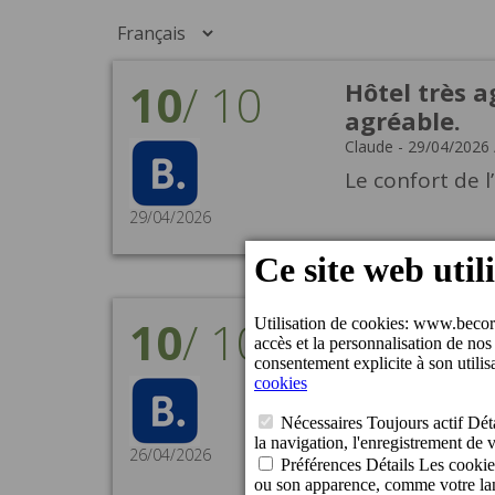
10
/
10
Hôtel très a
agréable.
Claude
-
29/04/2026
Le confort de l
29/04/2026
10
/
10
Séjour parfa
Marie
-
26/04/2026
Séjour parfait
transats dispo
place. Lave lin
26/04/2026
avons apprécié 