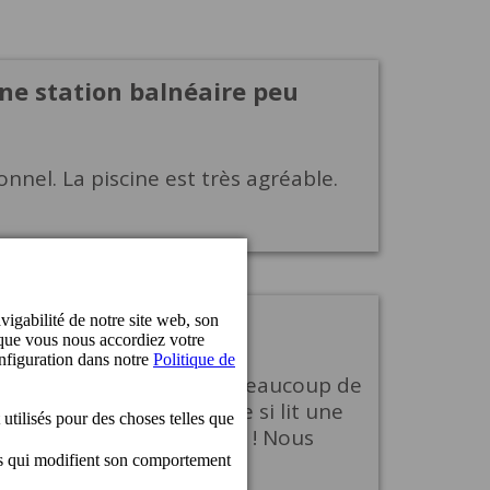
une station balnéaire peu
nnel. La piscine est très agréable.
scine immense et propre, beaucoup de
Literie confortable même si lit une
n, souriant et accueillant ! Nous