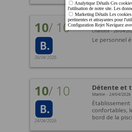
10
/
10
Séjour parfai
Charlotte
-
26/04/20
Le personnel é
26/04/2026
10
/
10
Détente et t
Marine
-
24/04/2026
Établissement 
confortables, 
bord de la pis
24/04/2026