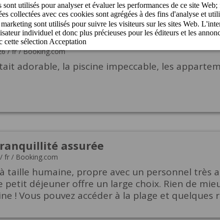
t !
26
/
fr
/
Booking.com
tait adorable, la piscine impeccable, les appartem
ranquillité assurée
/
fr
/
Booking.com
à taille humaine, propre avec un personnel très 
le petit déjeuner offre un large choix. Rien de mi
cine ! Vous pouvez accéder à la plage et quelques 