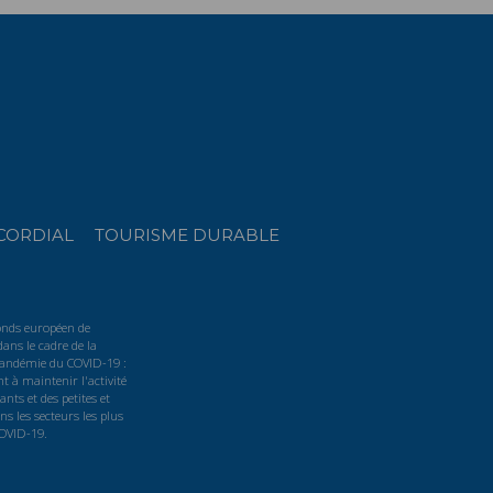
CORDIAL
TOURISME DURABLE
Fonds européen de
ans le cadre de la
 pandémie du COVID-19 :
t à maintenir l'activité
nts et des petites et
s les secteurs les plus
COVID-19.