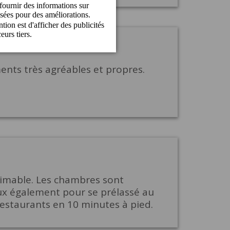
ents très agréables et propres.
aimable. Les chambres sont
eux également pour se prélassé au
restaurants en 10 minutes à pied.