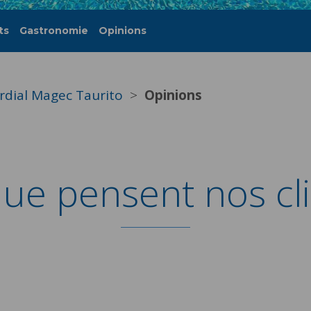
ts
Gastronomie
Opinions
rdial Magec Taurito
Opinions
ue pensent nos cl