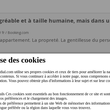
gréable et à taille humaine, mais dans 
/
fr
/
Booking.com
’appartement. La propreté. La gentillesse du perso
it
/
fr
/
Booking.com
 ! Emplacement au calme, vue extraordinaire, pi
nible. L'appartement était propre et bien équipé. 
ge très apprécié. Tout le personnel est au petit soi
que tous les espaces soient kid friendly.