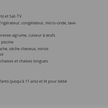
cm) et Sat-TV
frigérateur, congélateur, micro-onde, lave-
, presse-agrume, cuiseur à œufs
 piscine
uche, sèche-cheveux, miroir
oir
 chaises et chaises longues
ants (jusqu'à 11 ans) et lit pour bébé