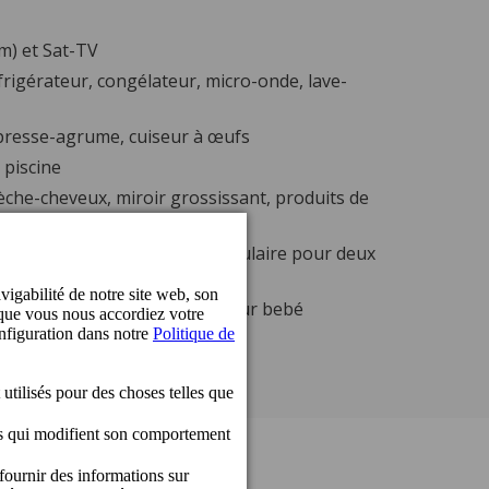
cm) et Sat-TV
frigérateur, congélateur, micro-onde, lave-
, presse-agrume, cuiseur à œufs
 piscine
èche-cheveux, miroir grossissant, produits de
chaises et daybed (hamac circulaire pour deux
ants (jusqu'à 11 ans) et lit pour bebé