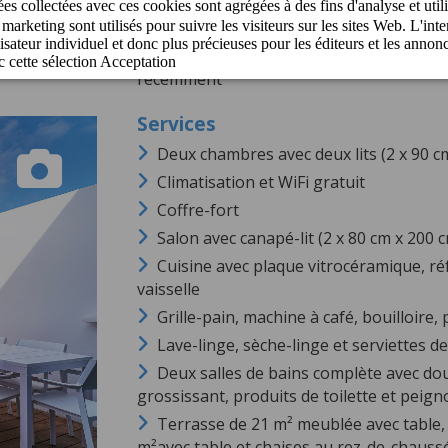
Classic Duplex
Luxueuses résidences de vacances duplex 
récemment
Deux chambres avec deux lits (2 x 90 c
Climatisation et WiFi gratuit
Coffre-fort
Salon avec canapé-lit (2 x 80 cm x 200 
Cuisine avec plaque vitrocéramique, ré
vaisselle
Grille-pain, machine à café, bouilloire
Lave-linge, sèche-linge et serviettes de
Deux salles de bains complète avec do
grossissant, produits de toilette et peign
Terrasse de 21 m² meublée avec table, 
m²avec table et chaises au rez-de-chaussé