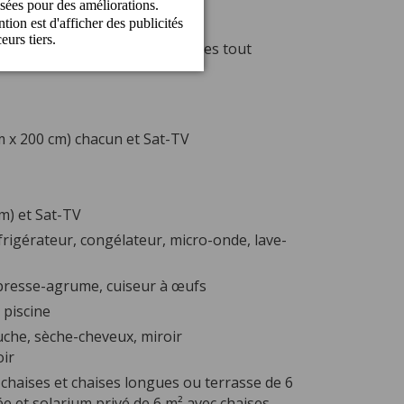
de 80 m² chacune et construites tout
m x 200 cm) chacun et Sat-TV
cm) et Sat-TV
frigérateur, congélateur, micro-onde, lave-
, presse-agrume, cuiseur à œufs
 piscine
uche, sèche-cheveux, miroir
oir
chaises et chaises longues ou terrasse de 6
e et solarium privé de 6 m² avec chaises