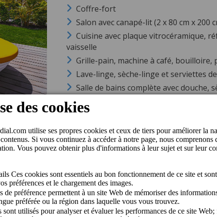
Coffre-fort
Salon avec canapé-lit (2 x 80 cm x 200 
Cuisine avec plaque vitrocéramique, ré
vaisselle
Grille-pain, machine à café, bouilloire
Lave-linge, sèche-linge et serviettes de
Salle de bains complète avec douche, s
toilette et peignoir
Terrasse de 12 m² meublée avec table, 
personnes)
Occupation maximale : 4 adultes + 2 enf