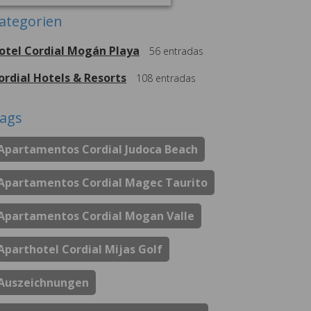
ategorien
otel Cordial Mogán Playa
56
entradas
ordial Hotels & Resorts
108
entradas
ags
Apartamentos Cordial Judoca Beach
Apartamentos Cordial Magec Taurito
Apartamentos Cordial Mogan Valle
Aparthotel Cordial Mijas Golf
Auszeichnungen