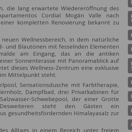
ch, die lang erwartete Wiedereröffnung des
Apartamentos Cordial Mogán Valle nach
 einer kompletten Renovierung bekannt zu
 neuen Wellnessbereich, in dem natürliche
Erd- und Blautönen mit fesselnden Elementen
mälde am Eingang, das an die antiken
u einer Sonnenterasse mit Panoramablick auf
tet dieses Wellness-Zentrum eine exklusive
im Mittelpunkt steht.
lpool, Sensationsdusche mit Farbtherapie,
ernholz, Dampfbad, drei Privatkabinen für
Salzwasser-Schwebepool, der einer Grotte
 Desweiteren steht den Gästen ein
s gesundheitsfördernden Himalayasalz zur
des Alltags in einem Bereich unter freiem