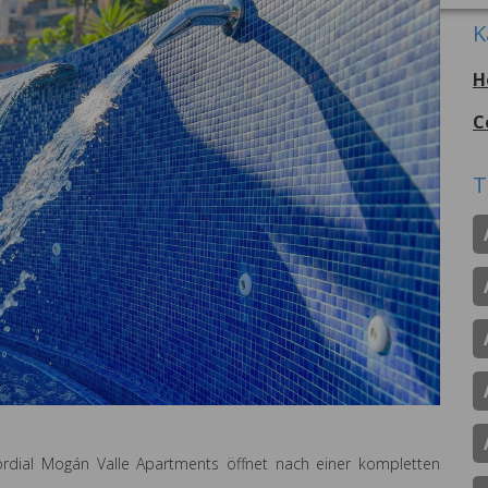
K
H
C
T
rdial Mogán Valle Apartments öffnet nach einer kompletten