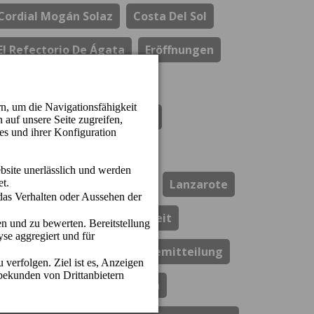
Cordial Mogán Solaz
Costa Del Sol
El Refectorio De Ágata
Eröffnungen
Gastronomie
Hotel Cordial Marina Blanca
Hotel Cordial Mogan Playa
Hotel Cordial Vista Acuario
Lanzarote
Los Guayres
Nachhaltigkeit
Perchel Beach Club
Pressemitteilung
Resort Cordial Santa Águeda