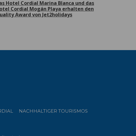
as Hotel Cordial Marina Blanca und das
otel Cordial Mogán Playa erhalten den
uality Award von Jet2holidays
RDIAL
NACHHALTIGER TOURISMOS