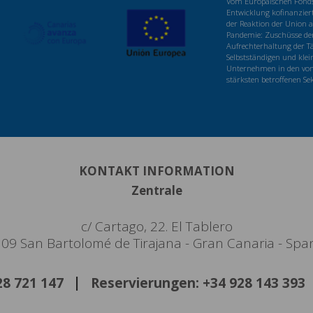
Vom Europäischen Fonds 
Entwicklung kofinanzier
der Reaktion der Union a
Pandemie: Zuschüsse der
Aufrechterhaltung der Tä
Selbstständigen und klei
Unternehmen in den von
stärksten betroffenen Se
KONTAKT INFORMATION
Zentrale
c/ Cartago, 22. El Tablero
09 San Bartolomé de Tirajana - Gran Canaria - Spa
928 721 147
Reservierungen: +34 928 143 393