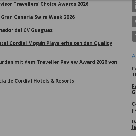
dvisor Travellers’ Choice Awards 2026
de Gran Canaria Swim Week 2026
inador del CV Guaguas
otel Cordial Mogán Playa erhalten den Quality
A
wurden mit dem Traveller Review Award 2026 von
C
T
cia de Cordial Hotels & Resorts
P
G
eitere
C
p
D
J