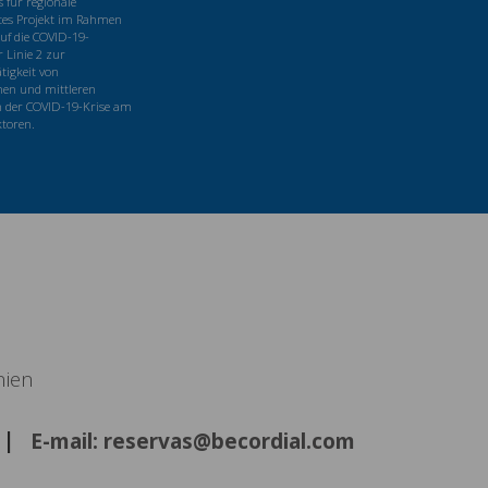
für regionale
tes Projekt im Rahmen
uf die COVID-19-
 Linie 2 zur
tigkeit von
nen und mittleren
 der COVID-19-Krise am
ktoren.
nien
E-mail: reservas@becordial.com