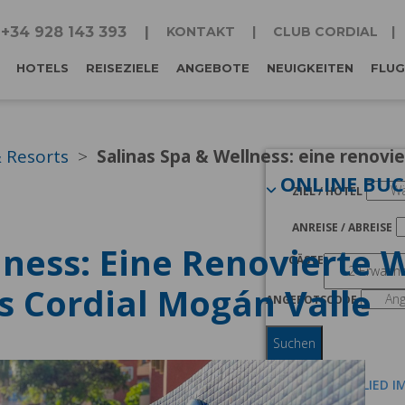
+34 928 143 393
KONTAKT
CLUB CORDIAL
HOTELS
REISEZIELE
ANGEBOTE
NEUIGKEITEN
FLUG
& Resorts
Salinas Spa & Wellness: eine renovi
ONLINE BU
ZIEL / HOTEL
ANREISE / ABREISE
lness: Eine Renovierte 
GÄSTE
 Cordial Mogán Valle
ANGEBOTSCODE
Suchen
ICH BIN MITGLIED I