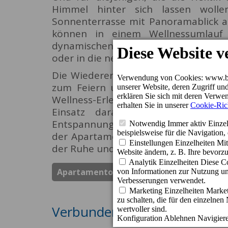
Himmel hinter sich lassen wolle
Sonnenterrasse mit Panoramablick a
können in einem Wellnessumlauf
dynamischen Pool mit verschiedene
oder in die neblige Regendusche eint
Die Wiedereröffnung des Salinas Spa 
zum Feiern und bietet den Besucher
Wellness-Erlebnis zu genießen. Das T
Einsatz daran gearbeitet, einen 
Entspannung, Natur und Eleganz mit
der Apartamentos Cordial Mogán Val
der Ruhe und Harmonie bietet.
Apartamentos Cordial Mogan Valle
Spa
Verbunden