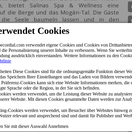
n, bietet Salinas Spa & Wellness eine
uf die Berge und das Mogán-Tal. Die Gäste
 die Seele baumeln lassen und in den
n therapeutischen Düsen, einem Waserpilz
auchen.
& Wellness ist für die Hotelkette ein Grund
n die Möglichkeit, ein außergewöhnliches
eam von Salinas Spa & Wellness hat mit viel
einzigartigen Bereich zu schaffen, der
einander verbindet und sowohl den Gästen
le als auch den externen Gästen eine Oase
 & Wellness