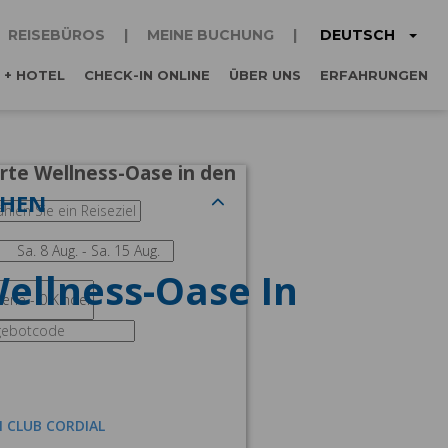
DEUTSCH
REISEBÜROS
MEINE BUCHUNG
 + HOTEL
CHECK-IN ONLINE
ÜBER UNS
ERFAHRUNGEN
erte Wellness-Oase in den
CHEN
Wellness-Oase In
M CLUB CORDIAL