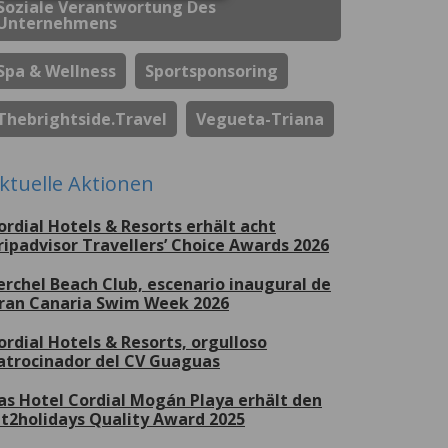
Soziale Verantwortung Des
Unternehmens
Spa & Wellness
Sportsponsoring
Thebrightside.travel
Vegueta-Triana
ktuelle Aktionen
ordial Hotels & Resorts erhält acht
ripadvisor Travellers’ Choice Awards 2026
erchel Beach Club, escenario inaugural de
ran Canaria Swim Week 2026
ordial Hotels & Resorts, orgulloso
atrocinador del CV Guaguas
as Hotel Cordial Mogán Playa erhält den
et2holidays Quality Award 2025