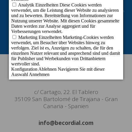
Vom Europäischen Fonds für regionale Entwicklung kofinanziertes Projekt im
Rahmen der Reaktion der Union auf die COVID-19-Pandemie: Zuschüsse der
Linie 2 zur Aufrechterhaltung der Tätigkeit von Selbstständigen und kleinen
und mittleren Unternehmen in den von der COVID-19-Krise am stärksten
betroffenen Sektoren.
KONTAKT INFORMATION
Zentrale
c/ Cartago, 22. El Tablero
35109 San Bartolomé de Tirajana - Gran
Canaria - Spanien
info@becordial.com