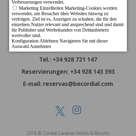
c/ Cartago, 22. El Tablero
35109 San Bartolomé de Tirajana - Gran
Canaria - Spanien
info@becordial.com
Tel.: +34 928 721 147
Reservierungen: +34 928 143 393
E-mail: reservas@becordial.com
2018 © Cordial Canarias Hotels & Resorts