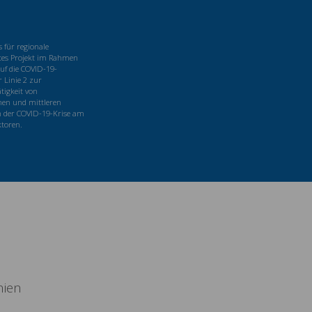
für regionale
tes Projekt im Rahmen
uf die COVID-19-
 Linie 2 zur
tigkeit von
nen und mittleren
 der COVID-19-Krise am
ktoren.
nien