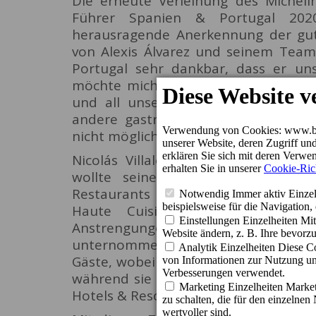
Die erneute Verleihung des Micheli
Führer Spanien & Portugal 2020
herausragende Anerkennung der gut
von Alexis Álvarez und seinem Team
Portugal sehr dankbar, dass er u
möchte mich von ganzem Herzen be
und all unseren Gästen bedanken, 
andere gastronomische Erfahrung z
nicht möglich", sagte Küchenchef Alexi
Nicolás Villalobos, Generaldirektor
wollte seinerseits die tägliche 
Restaurants im Jahr 2004 hervorheb
Haute Cuisine ist eine weitere
Anstrengungen, die Alexis Álva
unternommen haben, immer auf der
Gäste, wobei sie sich um das kleinst
während sie gleichzeitig die Aromen
Hotels & Resorts sind sehr stolz auf 