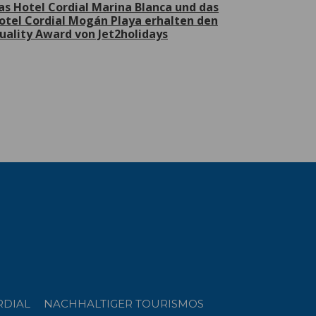
as Hotel Cordial Marina Blanca und das
otel Cordial Mogán Playa erhalten den
uality Award von Jet2holidays
RDIAL
NACHHALTIGER TOURISMOS