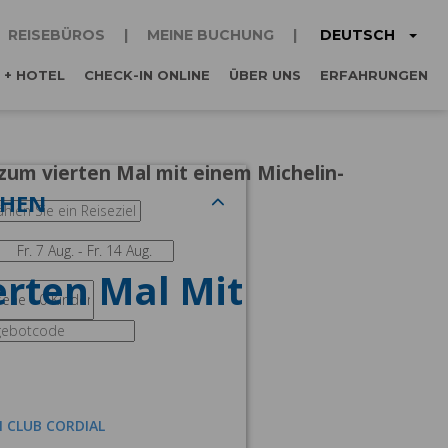
DEUTSCH
REISEBÜROS
MEINE BUCHUNG
 + HOTEL
CHECK-IN ONLINE
ÜBER UNS
ERFAHRUNGEN
zum vierten Mal mit einem Michelin-
CHEN
rten Mal Mit
M CLUB CORDIAL