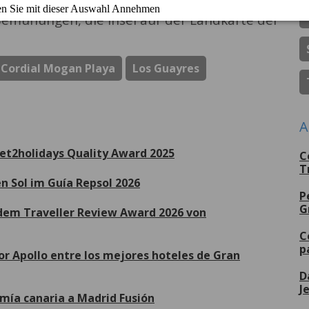
Preisträger beglückwünschen, insbesondere
 Bemühungen, die Insel auf der Landkarte der
 Cordial Mogan Playa
Los Guayres
A
Jet2holidays Quality Award 2025
C
T
n Sol im Guía Repsol 2026
P
G
dem Traveller Review Award 2026 von
C
p
or Apollo entre los mejores hoteles de Gran
D
J
omía canaria a Madrid Fusión