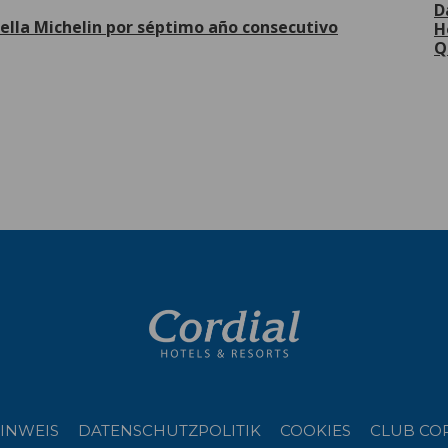
D
rella Michelin por séptimo año consecutivo
H
Q
eitere
INWEIS
DATENSCHUTZPOLITIK
COOKIES
CLUB CO