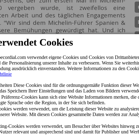
n-Sterns, der zum ersten Mal im Michelin-
 vergeben wurde, ist zweifellos eine
en Arbeit und des täglichen Engagements
. "Wir sind dem Michelin-Führer Spanien &
nsere Bemühungen gewürdigt hat. Und ich
i dem wunderbaren Team von Los Guayres
die uns ihr Vertrauen schenken, um eine
u genießen, denn ohne sie wäre das alles
s Álvarez.
 der Hotelkette beCordial Hotels & Resorts,
Arbeit des Teams seit der Eröffnung des
en: "Diese Anerkennung mit dem Oscar der
 Belohnung für die außerordentlichen
rez und sein Team im Laufe der Jahre
 Suche nach dem besten Erlebnis für die
e Detail kümmern und auf Innovation setzen,
 des Landes respektieren. Wir von beCordial
dieses großartige Team".