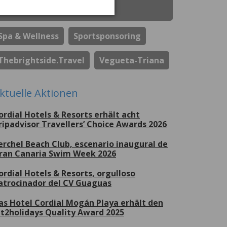
Soziale Verantwortung Des
Unternehmens
Spa & Wellness
Sportsponsoring
Thebrightside.travel
Vegueta-Triana
ktuelle Aktionen
ordial Hotels & Resorts erhält acht
ripadvisor Travellers’ Choice Awards 2026
erchel Beach Club, escenario inaugural de
ran Canaria Swim Week 2026
ordial Hotels & Resorts, orgulloso
atrocinador del CV Guaguas
as Hotel Cordial Mogán Playa erhält den
et2holidays Quality Award 2025