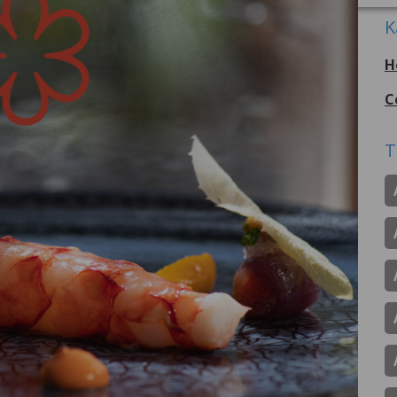
K
H
C
T