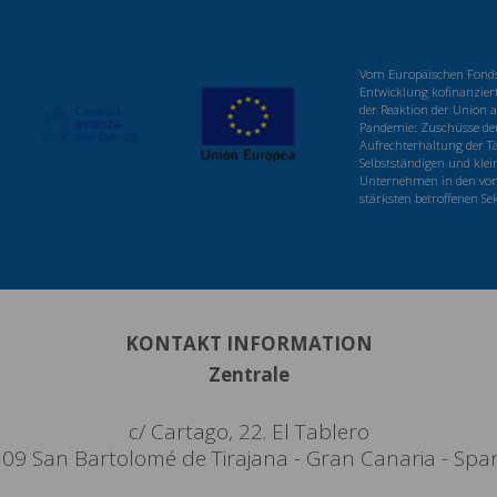
Vom Europäischen Fonds 
Entwicklung kofinanzier
der Reaktion der Union a
Pandemie: Zuschüsse der
Aufrechterhaltung der Tä
Selbstständigen und klei
Unternehmen in den von
stärksten betroffenen Se
KONTAKT INFORMATION
Zentrale
c/ Cartago, 22. El Tablero
09 San Bartolomé de Tirajana - Gran Canaria - Spa