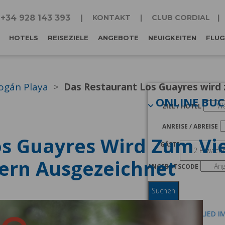
+34 928 143 393
KONTAKT
CLUB CORDIAL
HOTELS
REISEZIELE
ANGEBOTE
NEUIGKEITEN
FLUG
ogán Playa
Das Restaurant Los Guayres wird 
ONLINE BU
ZIEL / HOTEL
ANREISE / ABREISE
s Guayres Wird Zum Vie
GÄSTE
tern Ausgezeichnet
ANGEBOTSCODE
Suchen
ICH BIN MITGLIED I