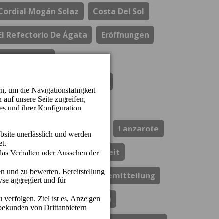
Cordial Mogán Solaz
Costa Del Sol
El Refectorio De Ágata
Eröffnungen
Gastronomie
Hotel Cordial Marina Blanca
Hotel Cordial Mogan Playa
Hotel Cordial Vista Acuario
Lanzarote
Los Guayres
Nachhaltigkeit
Perchel Beach Club
Pressemitteilung
Resort Cordial Santa Águeda