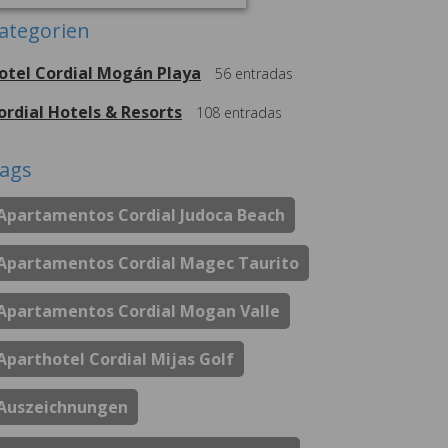
ategorien
otel Cordial Mogán Playa
56
entradas
ordial Hotels & Resorts
108
entradas
ags
Apartamentos Cordial Judoca Beach
Apartamentos Cordial Magec Taurito
Apartamentos Cordial Mogan Valle
Aparthotel Cordial Mijas Golf
Auszeichnungen