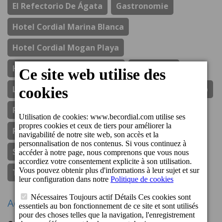
El Refectorio De Ágata
Gastronomie
Hotel Cordial Marina Blanca
Hotel Cordial Mogan Playa
Hotel Cordial Vista Acuario
Lanzarote
Los Guayres
Ouvertures
Perchel Beach Club
Prix
Resort Cordial Santa Águeda
Responsabilité Sociale Des Entreprises
Spa & Wellness
Sponsoring Sportif
Thebrightside.travel
Vegueta-Triana
Actions récentes