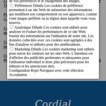
Cordial Hotels & Resorts receives eight Tripadvisor
Travellers’ Choice Awards 2026
Perchel Beach Club, escenario inaugural de Gran
Canaria Swim Week 2026
Cordial Hotels & Resorts, orgulloso patrocinador
del CV Guaguas
Cordial Mogán Playa Hotel receives the
Jet2holidays Quality Award 2025
Cordial Marina Blanca Hotel and Cordial Mogán
Playa Hotel receive the Jet2holidays Quality Award