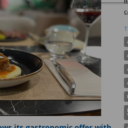
H
C
T
ews its gastronomic offer with