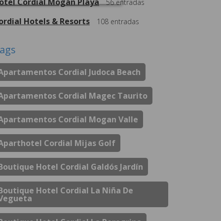
otel Cordial Mogán Playa
56
entradas
ordial Hotels & Resorts
108
entradas
ags
Apartamentos Cordial Judoca Beach
Apartamentos Cordial Magec Taurito
Apartamentos Cordial Mogan Valle
Aparthotel Cordial Mijas Golf
Boutique Hotel Cordial Galdós Jardín
Boutique Hotel Cordial La Niña De
Vegueta