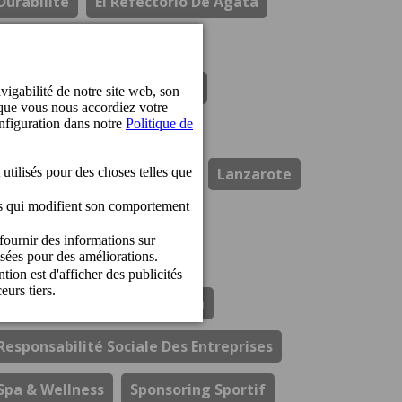
Durabilité
El Refectorio De Ágata
Gastronomie
Hotel Cordial Marina Blanca
Hotel Cordial Mogan Playa
Hotel Cordial Vista Acuario
Lanzarote
Los Guayres
Ouvertures
Perchel Beach Club
Prix
Resort Cordial Santa Águeda
Responsabilité Sociale Des Entreprises
Spa & Wellness
Sponsoring Sportif