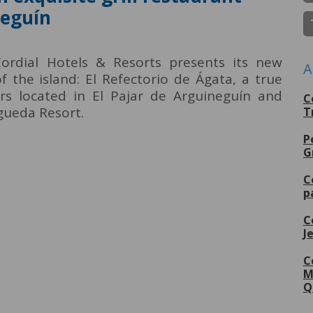
neguín
ordial Hotels & Resorts presents its new
A
 the island: El Refectorio de Ágata, a true
rs located in El Pajar de Arguineguín and
C
gueda Resort.
T
P
G
C
p
C
J
C
M
Q