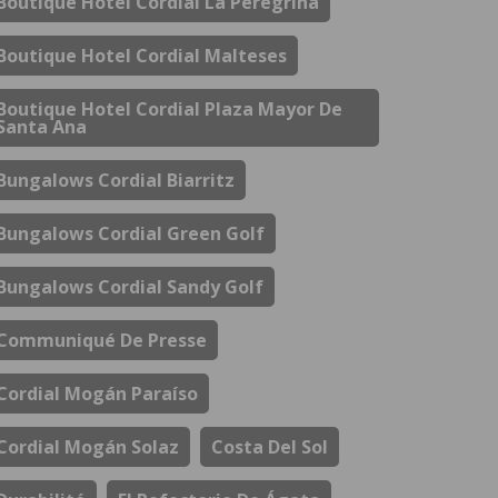
Boutique Hotel Cordial La Peregrina
Boutique Hotel Cordial Malteses
Boutique Hotel Cordial Plaza Mayor De
Santa Ana
Bungalows Cordial Biarritz
Bungalows Cordial Green Golf
Bungalows Cordial Sandy Golf
Communiqué De Presse
Cordial Mogán Paraíso
Cordial Mogán Solaz
Costa Del Sol