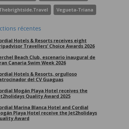
Thebrightside.travel
Vegueta-Triana
ctions récentes
ordial Hotels & Resorts receives eight
ripadvisor Travellers’ Choice Awards 2026
erchel Beach Club, escenario inaugural de
ran Canaria Swim Week 2026
ordial Hotels & Resorts, orgulloso
atrocinador del CV Guaguas
ordial Mogán Playa Hotel receives the
et2holidays Quality Award 2025
ordial Marina Blanca Hotel and Cordial
ogán Playa Hotel receive the Jet2holidays
uality Award