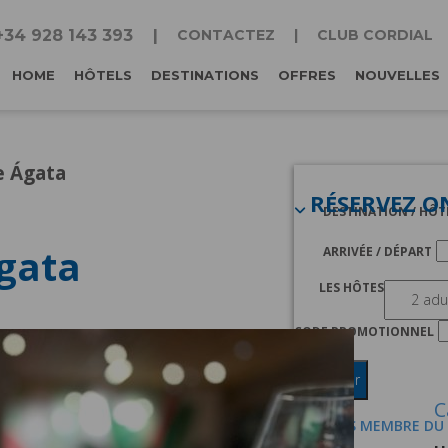
+34 928 143 393
CONTACTEZ
CLUB CORDIAL
HOME
HÔTELS
DESTINATIONS
OFFRES
NOUVELLES
e Ágata
RÉSERVEZ O
DESTINATION / HÔT
Ágata
ARRIVÉE / DÉPART
LES HÔTES
CODE PROMOTIONNEL
Chercher
C
JE SUIS MEMBRE DU