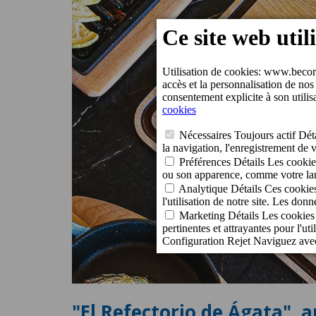
"El Refectorio de Ágata", a