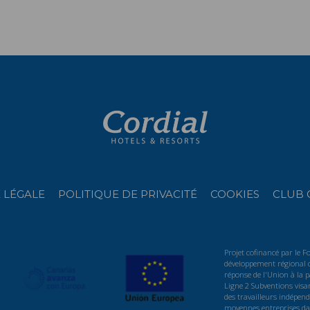
 LÉGALE
POLITIQUE DE PRIVACITÉ
COOKIES
CLUB 
Projet cofinancé par le 
développement régional d
réponse de l'Union à la
Ligne 2 Subventions visan
des travailleurs indépenda
moyennes entreprises dan