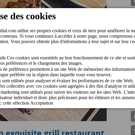
n exquisite grill restaurant