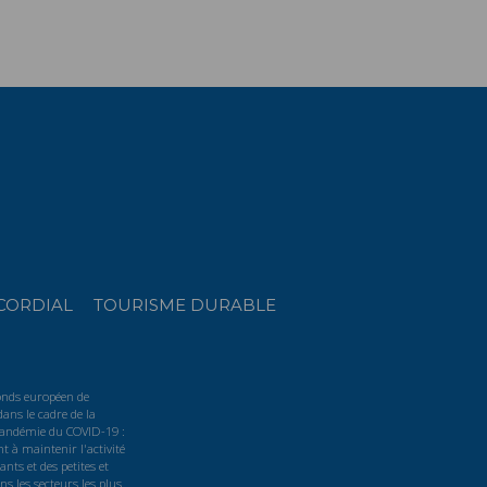
CORDIAL
TOURISME DURABLE
Fonds européen de
ans le cadre de la
 pandémie du COVID-19 :
t à maintenir l'activité
nts et des petites et
s les secteurs les plus