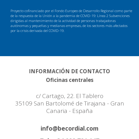
Proyecto cofinanciado por el Fondo Europeo de Desarrollo Regional como parte
de la respuesta de la Unión a la pandemia de COVID-19: Línea 2 Subvenciones
dirigidas al mantenimiento de la actividad de personas trabajadoras
autónomas y pequeñas y medianas empresas, de los sectores más afectados
por la crisis derivada del COVID-19.
INFORMACIÓN DE CONTACTO
Oficinas centrales
c/ Cartago, 22. El Tablero
35109 San Bartolomé de Tirajana - Gran
Canaria - España
info@becordial.com