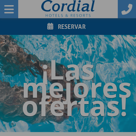
RESERVAR
¡Las
mejores
ofertas!