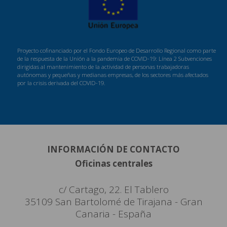
Proyecto cofinanciado por el Fondo Europeo de Desarrollo Regional como parte
de la respuesta de la Unión a la pandemia de COVID-19: Línea 2 Subvenciones
dirigidas al mantenimiento de la actividad de personas trabajadoras
autónomas y pequeñas y medianas empresas, de los sectores más afectados
por la crisis derivada del COVID-19.
INFORMACIÓN DE CONTACTO
Oficinas centrales
c/ Cartago, 22. El Tablero
35109 San Bartolomé de Tirajana - Gran
Canaria - España