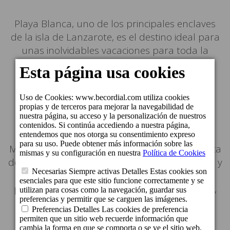
Playa Blanca, uno de los principales enclaves
de la isla de Lanzarote, es el destino ideal para
unas inolvidables vacaciones para toda la
familia, en pareja o con amigos.
Situado en el municipio de Yaiza, al sur de
Lanzarote, justo enfrente de Fuerteventura,
Playa Blanca se caracteriza por sus cálidas
temperaturas durante todo el año. Le
recomendamos visitar su puerto deportivo
Marina Rubicón y disfrutar de su variada oferta
de entretenimiento con amplia zona comercial y
de ocio, de sus preciosas calas e increíbles
playas de arena clara, como la Playa Dorada,
Playa de Papagayo o Playa de las Coloradas,
que contrastan con el color rojizo de las
montañas, de un refrescante baño en sus