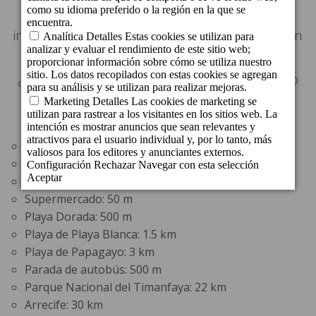
cristalinas aguas turquesas y de los
impresionantes acantilados que se pronuncian
en la costa.
¿Está preparado para descubrir este entorno
inigualable?
Distancias:
Restaurantes: alrededores
Puerto Deportivo Marina Rubicón: 50 m
Centro comercial: 50 m
Supermercado: 50 m
Playa Dorada: 500 m
Playa de Playa Blanca: 1.5 km
Playa de Papagayo: 3 km
Parada de autobús: 500 m
Parque Nacional del Timanfaya: 22 km
Arrecife: 30 km