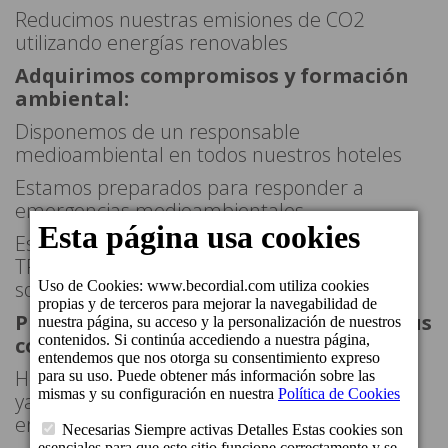
Reducimos nuestras emisiones de CO2
utilizando energías renovables
Adquirimos compromisos y formación
ambiental:
Disponemos de un responsable
medioambiental en todos nuestros hoteles
Estamos preparados para responder a
emergencias medioambientales
Estamos auditados y certificados con
TRAVELIFE y BIOSPHERE en gestión de la
sostenibilidad
Protegimos la historia de Canarias y sus
costumbres:
Hemos realizado el acondicionamiento del
yacimiento arqueológico de LAS CRUCECITAS
en el Valle de Mogán