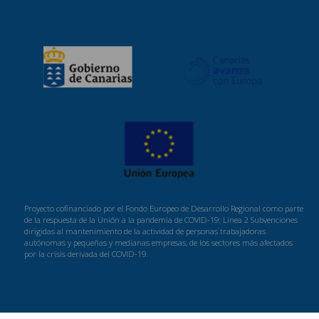
Proyecto cofinanciado por el Fondo Europeo de Desarrollo Regional como parte
de la respuesta de la Unión a la pandemia de COVID-19: Línea 2 Subvenciones
dirigidas al mantenimiento de la actividad de personas trabajadoras
autónomas y pequeñas y medianas empresas, de los sectores más afectados
por la crisis derivada del COVID-19.