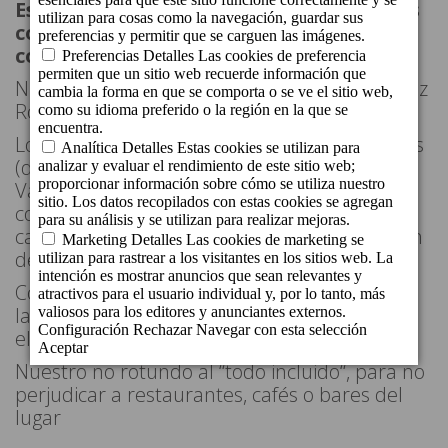
Estamos sinceramente comprometidos
con la responsabilidad social
corporativa:
Nuestros trabajadores donan sangre a la Cruz
Roja
Los trabajadores, la empresa y los huéspedes
(de Cordial Mogán Playa y Cordial Mogán
Valle) realizamos aportaciones monetarias
con la Fundación UNICEF con los objetivos de
captar fondos y transmitir sobre la protección
de la Infancia
Compromiso con la discriminación: mediante
la colaboración con la Cruz Roja favorecemos
el empleo de colectivos vulnerables
Nuestro no rotundo al “todo incluido“, para no
perjudicar a restaurantes, cafés o bares del
lugar