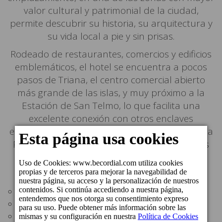
valor cultural y patrimonial de la ciudad,
permite descubrir su historia, su arquitectura y
su vida local a pie y sin prisas.
Rodeado de restaurantes, comercios y edificios
emblemáticos, el hotel se encuentra a pocos
pasos de Triana, el centro comercial abierto
más grande de las islas, y muy próximo a la
Estación de San Telmo, lo que facilita una
excelente conexión con otros enclaves
emblemáticos de la capital, como la reconocida
Playa de Las Canteras, así como con distintos
puntos de la isla.
Distancias:
Bares y restaurantes: en los alrededores
Teatro Cuyas: en los alrededores
Palacete Rodríguez Quegles: en los alrededores