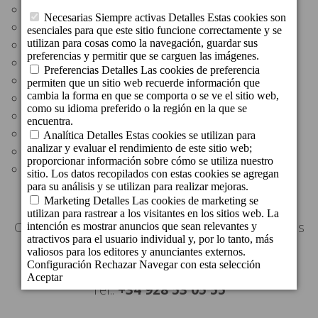
Supermercado: 230 m
Zona Comercial Abierta Triana: 300 m
Museo Castillo de Mata: 400 m
Casa-Museo Pérez Galdós: 450 m
Estación de autobús San Telmo: 500 m
Plaza de Santa Ana y Catedral: 700 m
Teatro Guiniguada: 700 m
Teatro Pérez Galdós: 800 m
Playa de Las Canteras: 4,7 km
Aeropuerto: 21 km
C/ Escritor Benito Pérez Galdós, 14 - 35002, Las
Palmas de Gran Canaria
Gran Canaria - Spain
Tel.:
+34 928 53 05 55