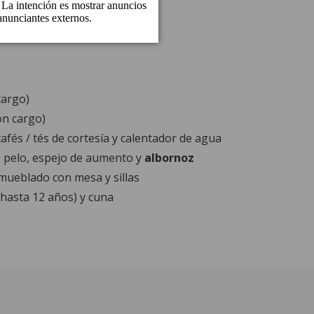
cargo)
on cargo)
afés / tés de cortesía y calentador de agua
 pelo, espejo de aumento y
albornoz
amueblado con mesa y sillas
(hasta 12 años) y cuna