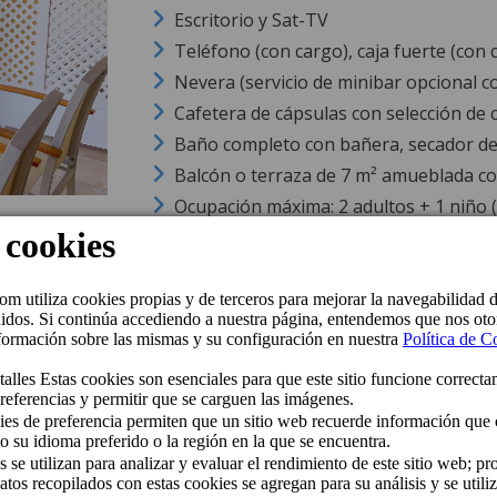
Escritorio y Sat-TV
Teléfono (con cargo), caja fuerte (con 
Nevera (servicio de minibar opcional c
Cafetera de cápsulas con selección de c
Baño completo con bañera, secador de
Balcón o terraza de 7 m² amueblada co
Ocupación máxima: 2 adultos + 1 niño 
Habitación Doble Vista 
Amplia habitación de aprox. 30 m² en
pla
vistas a la piscina