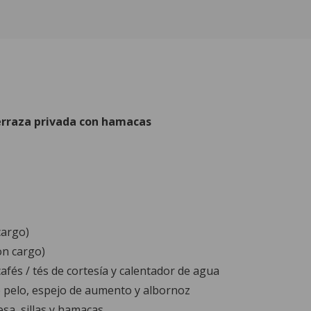
erraza privada con hamacas
cargo)
on cargo)
afés / tés de cortesía y calentador de agua
 pelo, espejo de aumento y albornoz
sa, sillas y hamacas