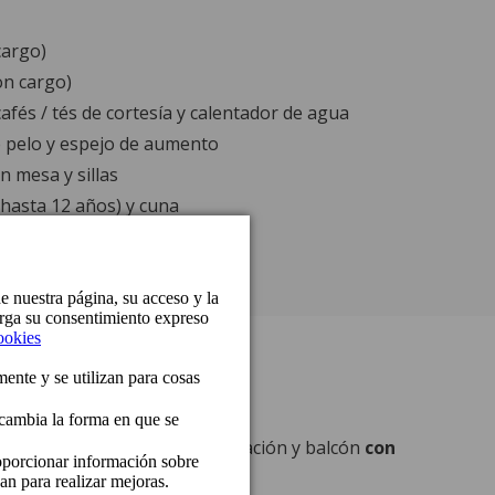
cargo)
on cargo)
afés / tés de cortesía y calentador de agua
 pelo y espejo de aumento
n mesa y sillas
(hasta 12 años) y cuna
Piscina
nta alta
con acogedora decoración y balcón
con