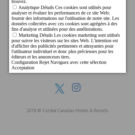
35109 San Bartolomé de Tirajana - Gran
Canaria - Espagne
info@becordial.com
Tel.: +34 928 721 147
Réservations: +34 928 143 393
E-mail: reservas@becordial.com
2018 © Cordial Canarias Hotels & Resorts