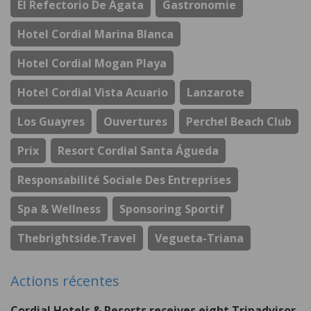
El Refectorio De Ágata
Gastronomie
Hotel Cordial Marina Blanca
Hotel Cordial Mogan Playa
Hotel Cordial Vista Acuario
Lanzarote
Los Guayres
Ouvertures
Perchel Beach Club
Prix
Resort Cordial Santa Águeda
Responsabilité Sociale Des Entreprises
Spa & Wellness
Sponsoring Sportif
Thebrightside.travel
Vegueta-Triana
Actions récentes
Cordial Hotels & Resorts receives eight Tripadvisor