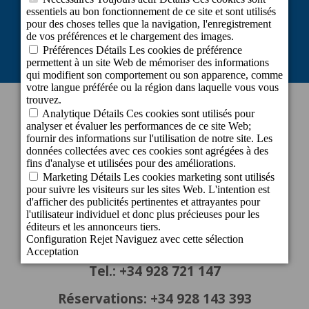
Subventions visant à maintenir l'activité des travailleurs indépendants et des
petites et moyennes entreprises dans les secteurs les plus touchés par la crise
du COVID-19.
INFORMATION DE CONTACT
Bureau central
c/ Cartago, 22. El Tablero
35109 San Bartolomé de Tirajana - Gran
Canaria - Espagne
info@becordial.com
Tel.: +34 928 721 147
Réservations: +34 928 143 393