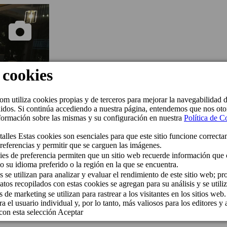
Restaurante Tamaragu
Ideal para cenas privadas, banquetes o ev
Tamaragua ofrece un ambiente cálido y un
celebración un éxito.