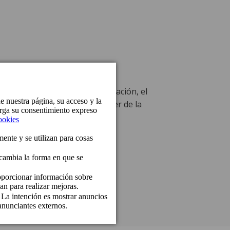
a
entos con un toque de sofisticación, el
 servicio impecable para hacer de la