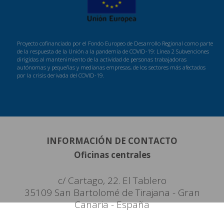
Proyecto cofinanciado por el Fondo Europeo de Desarrollo Regional como parte
de la respuesta de la Unión a la pandemia de COVID-19: Línea 2 Subvenciones
dirigidas al mantenimiento de la actividad de personas trabajadoras
autónomas y pequeñas y medianas empresas, de los sectores más afectados
por la crisis derivada del COVID-19.
INFORMACIÓN DE CONTACTO
Oficinas centrales
c/ Cartago, 22. El Tablero
35109 San Bartolomé de Tirajana - Gran
Canaria - España