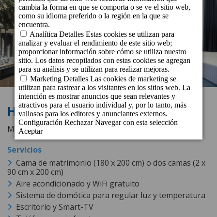
Habitación Deluxe
Modernas habitaciones
exteriores
de 21 m²
Cama de matrimonio (180 x 200 cm) o dos camas (2 x
90 cm x 200 cm)
Aire acondicionado y WiFi gratuito
Sistema de domótica para regular luz y temperatura
Escritorio y Smart-TV