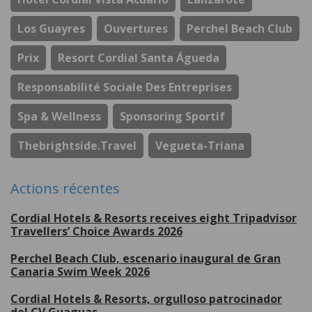
Los Guayres
Ouvertures
Perchel Beach Club
Prix
Resort Cordial Santa Águeda
Responsabilité Sociale Des Entreprises
Spa & Wellness
Sponsoring Sportif
Thebrightside.travel
Vegueta-Triana
Actions récentes
Cordial Hotels & Resorts receives eight Tripadvisor
Travellers’ Choice Awards 2026
Perchel Beach Club, escenario inaugural de Gran
Canaria Swim Week 2026
Cordial Hotels & Resorts, orgulloso patrocinador
del CV Guaguas