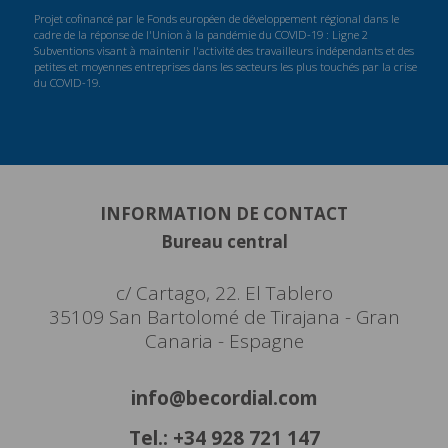
Projet cofinancé par le Fonds européen de développement régional dans le
cadre de la réponse de l'Union à la pandémie du COVID-19 : Ligne 2
Subventions visant à maintenir l'activité des travailleurs indépendants et des
petites et moyennes entreprises dans les secteurs les plus touchés par la crise
du COVID-19.
INFORMATION DE CONTACT
Bureau central
c/ Cartago, 22. El Tablero
35109 San Bartolomé de Tirajana - Gran
Canaria - Espagne
info@becordial.com
Tel.: +34 928 721 147