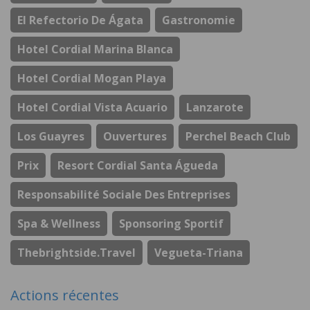
El Refectorio De Ágata
Gastronomie
Hotel Cordial Marina Blanca
Hotel Cordial Mogan Playa
Hotel Cordial Vista Acuario
Lanzarote
Los Guayres
Ouvertures
Perchel Beach Club
Prix
Resort Cordial Santa Águeda
Responsabilité Sociale Des Entreprises
Spa & Wellness
Sponsoring Sportif
Thebrightside.travel
Vegueta-Triana
Actions récentes