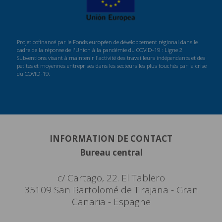
Projet cofinancé par le Fonds européen de développement régional dans le
cadre de la réponse de l'Union à la pandémie du COVID-19 : Ligne 2
Subventions visant à maintenir l'activité des travailleurs indépendants et des
petites et moyennes entreprises dans les secteurs les plus touchés par la crise
du COVID-19.
INFORMATION DE CONTACT
Bureau central
c/ Cartago, 22. El Tablero
35109 San Bartolomé de Tirajana - Gran
Canaria - Espagne