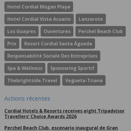
Hotel Cordial Mogan Playa
Hotel Cordial Vista Acuario
Lanzarote
Los Guayres
Ouvertures
Perchel Beach Club
Prix
Resort Cordial Santa Águeda
Responsabilité Sociale Des Entreprises
Spa & Wellness
Sponsoring Sportif
Thebrightside.travel
Vegueta-Triana
Actions récentes
Cordial Hotels & Resorts receives eight Tripadvisor
Travellers’ Choice Awards 2026
Perchel Beach Club, escenario inaugural de Gran