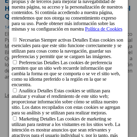
El Hotel Cordial Marina Blanca y el
Hotel Cordial Mogán Playa reciben el
Quality Award de Jet2holidays
14 de Abril de 2026 a las 16:53
El Hotel Cordial Mogán Playa, situado en el pintoresco
Puerto de Mogán, Gran Canaria, y el Hotel Cordial
Marina Blanca, con una envidiable localización en Playa
Blanca, Lanzarote, han sido galardonados con el
Quality Award del turoperador Jet2holidays, en base a
los positivos testimonios y al alto nivel de satisfacción
de los huéspedes del turoperador británico alojados en
ambos establecimientos durante el año 2025.
Leer más
1
2
3
33
34
Siguiente
...