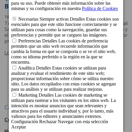
Booking.com
16 de Agosto de 2022 a las 13:12
Tres de sus nuevos establecimientos, el Resort Cordial
Santa Águeda, el Boutique Hotel Cordial La Peregrina y
el Boutique Hoteles Cordial Malteses reciben por
primera vez este galardón.
Leer más
1
2
Siguiente
Categorías
Cordial Hotels & Resorts
108
entradas
Hotel Cordial Mogán Playa
56
entradas