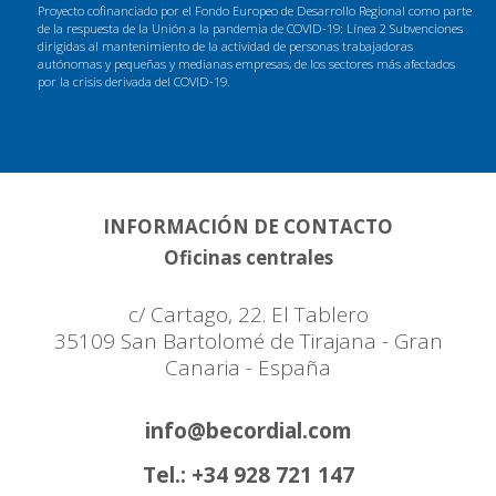
Proyecto cofinanciado por el Fondo Europeo de Desarrollo Regional como parte
de la respuesta de la Unión a la pandemia de COVID-19: Línea 2 Subvenciones
dirigidas al mantenimiento de la actividad de personas trabajadoras
autónomas y pequeñas y medianas empresas, de los sectores más afectados
por la crisis derivada del COVID-19.
INFORMACIÓN DE CONTACTO
Oficinas centrales
c/ Cartago, 22. El Tablero
35109 San Bartolomé de Tirajana - Gran
Canaria - España
info@becordial.com
Tel.: +34 928 721 147