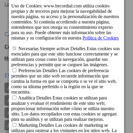
Leer más
Categorías
Cordial Hotels & Resorts
108
entradas
Hotel Cordial Mogán Playa
56
entradas
Etiquetas
Apartamentos Cordial Judoca Beach
Apartamentos Cordial Magec Taurito
Apartamentos Cordial Mogán Valle
Aparthotel Cordial Mijas Golf
Aperturas