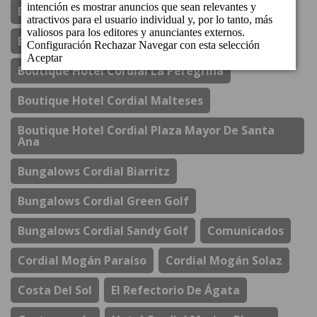
Boutique Hotel Cordial Galdós Jardín
Boutique Hotel Cordial La Niña De Vegueta
Boutique Hotel Cordial La Peregrina
Boutique Hotel Cordial Malteses
Boutique Hotel Cordial Plaza Mayor De Santa
Ana
Bungalows Cordial Biarritz
Bungalows Cordial Green Golf
Bungalows Cordial Sandy Golf
Comunicados
Cordial Mogán Paraíso
Cordial Mogán Solaz
Costa Del Sol
El Refectorio De Ágata