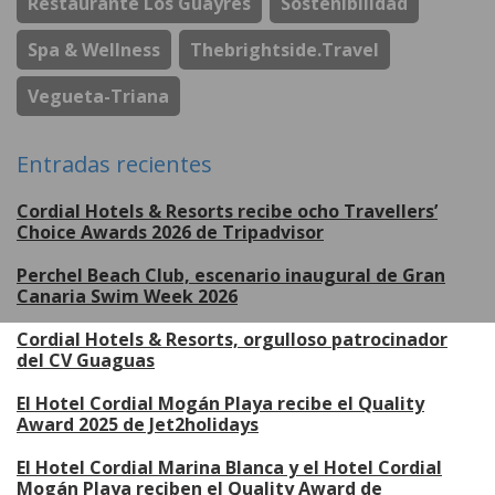
Restaurante Los Guayres
Sostenibilidad
Spa & Wellness
Thebrightside.travel
Vegueta-Triana
Entradas recientes
Cordial Hotels & Resorts recibe ocho Travellers’
Choice Awards 2026 de Tripadvisor
Perchel Beach Club, escenario inaugural de Gran
Canaria Swim Week 2026
Cordial Hotels & Resorts, orgulloso patrocinador
del CV Guaguas
El Hotel Cordial Mogán Playa recibe el Quality
Award 2025 de Jet2holidays
El Hotel Cordial Marina Blanca y el Hotel Cordial
Mogán Playa reciben el Quality Award de