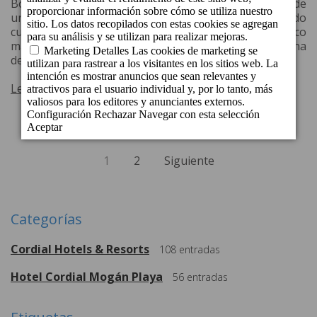
Boutique Hotel Cordial La Niña de Vegueta. Se trata de
un inmueble de finales del siglo XIX que ha sido
cuidadosamente restaurado como Hotel Emblemático
manteniendo su sabor histórico en armonía con una
decoración moderna y funcional.
Leer más
1
2
Siguiente
Categorías
Cordial Hotels & Resorts
108
entradas
Hotel Cordial Mogán Playa
56
entradas