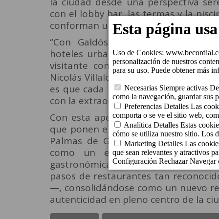
la ciudad desde una perspectiva ser
con el lobby bar, las termas y la pisci
conforman una propuesta pensada par
“Con Galdós Jardín continuamos a
hoteles urbanos, rehabilitando edific
visitante con el sello de cercanía 
Nicolás Villalobos, director general d
es que cada huésped viva una experi
con la extraordinaria vida gastronómic
Con esta apertura, Cordial Hotels &
que ponen en valor el patrimonio ur
Palmas de Gran Canaria. El Boutiqu
como un espacio icónico y sofis
gastronómica, cultural y comercia
pasos de restaurantes tan reconocid
—, consolidándose como un nuevo ref
autenticidad en pleno centro de la ci