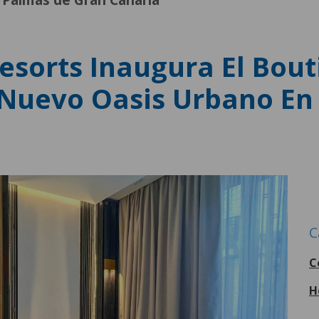
s Palmas de Gran Canaria
Resorts Inaugura El Bout
 Nuevo Oasis Urbano En
C
C
H