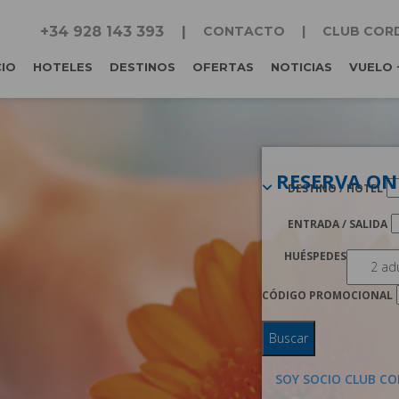
+34 928 143 393
CONTACTO
CLUB COR
CIO
HOTELES
DESTINOS
OFERTAS
NOTICIAS
VUELO 
RESERVA ON
DESTINO / HOTEL
ENTRADA / SALIDA
HUÉSPEDES
CÓDIGO PROMOCIONAL
Buscar
SOY SOCIO CLUB CO