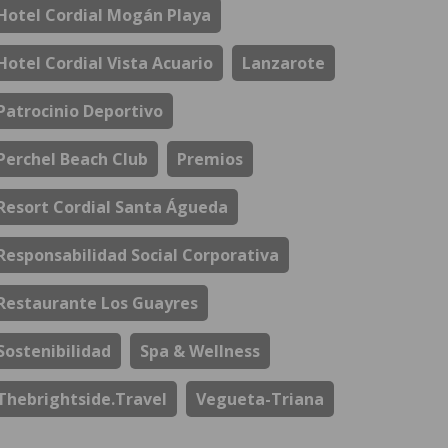
Hotel Cordial Mogán Playa
Hotel Cordial Vista Acuario
Lanzarote
Patrocinio Deportivo
Perchel Beach Club
Premios
Resort Cordial Santa Águeda
Responsabilidad Social Corporativa
Restaurante Los Guayres
Sostenibilidad
Spa & Wellness
Thebrightside.travel
Vegueta-Triana