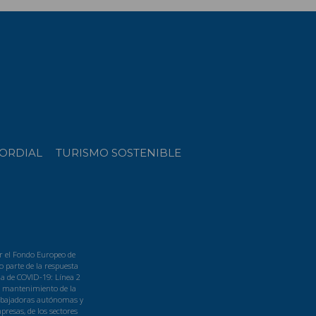
ORDIAL
TURISMO SOSTENIBLE
r el Fondo Europeo de
 parte de la respuesta
a de COVID-19: Línea 2
l mantenimiento de la
rabajadoras autónomas y
resas, de los sectores