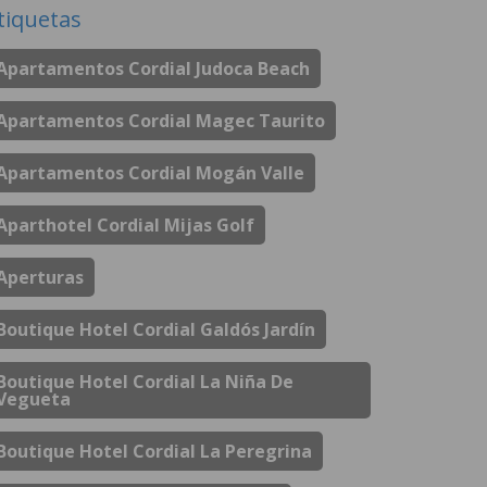
tiquetas
Apartamentos Cordial Judoca Beach
Apartamentos Cordial Magec Taurito
Apartamentos Cordial Mogán Valle
Aparthotel Cordial Mijas Golf
Aperturas
Boutique Hotel Cordial Galdós Jardín
Boutique Hotel Cordial La Niña De
Vegueta
Boutique Hotel Cordial La Peregrina