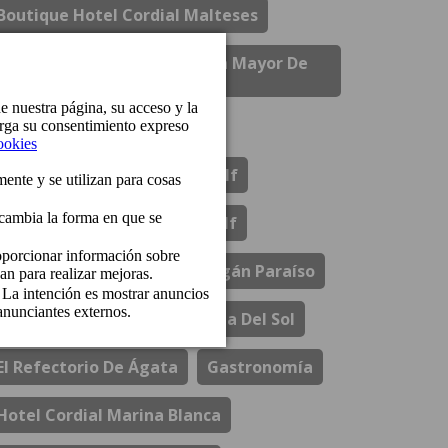
Boutique Hotel Cordial Malteses
Boutique Hotel Cordial Plaza Mayor De
Santa Ana
Bungalows Cordial Biarritz
Bungalows Cordial Green Golf
Bungalows Cordial Sandy Golf
Comunicados
Cordial Mogán Paraíso
Cordial Mogán Solaz
Costa Del Sol
El Refectorio De Ágata
Gastronomía
Hotel Cordial Marina Blanca