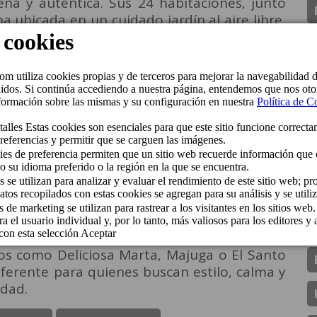
ena y auténtica. Sus 24 habitaciones, junto
na ubicada en un cuidado jardín al aire libre,
a el descanso y el bienestar del huésped.
mpliando nuestra colección de boutique
ios singulares y poniéndolos al servicio del
y hospitalidad que nos caracteriza”, señaló
e Cordial Hotels & Resorts. “Nuestro objetivo
encia auténtica, conectada con el entorno y
a y cultural de Triana”, añadió.
 Resorts refuerza su apuesta por proyectos
bano y enriquecen la oferta hotelera de Las
e Hotel Cordial Galdós Jardín se presenta
ticado, rodeado de la vibrante oferta
l del entorno de Triana-Vegueta —a pocos
os como Deliciosa Marta, Majuga o El Santo
erente para quienes buscan estilo, calma y
udad.