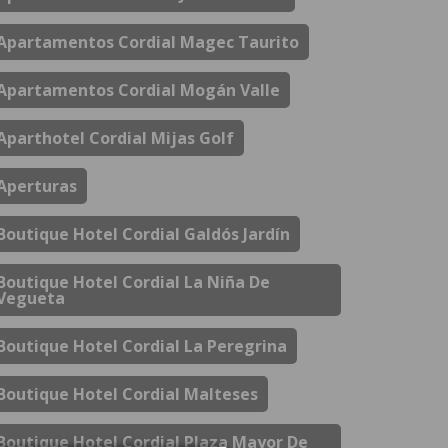
Apartamentos Cordial Magec Taurito
Apartamentos Cordial Mogán Valle
Aparthotel Cordial Mijas Golf
Aperturas
Boutique Hotel Cordial Galdós Jardín
Boutique Hotel Cordial La Niña De
Vegueta
Boutique Hotel Cordial La Peregrina
Boutique Hotel Cordial Malteses
Boutique Hotel Cordial Plaza Mayor De