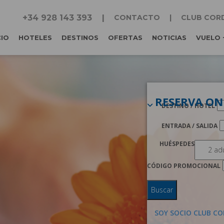
+34 928 143 393
CONTACTO
CLUB COR
CIO
HOTELES
DESTINOS
OFERTAS
NOTICIAS
VUELO 
RESERVA ON
DESTINO / HOTEL
ENTRADA / SALIDA
HUÉSPEDES
CÓDIGO PROMOCIONAL
Buscar
SOY SOCIO CLUB CO