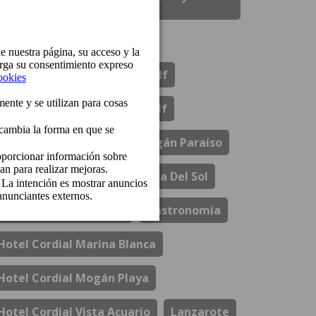
Santa Ana
Bungalows Cordial Biarritz
Bungalows Cordial Green Golf
Bungalows Cordial Sandy Golf
Comunicados
Cordial Mogán Paraíso
Cordial Mogán Solaz
Costa Del Sol
El Refectorio De Ágata
Gastronomía
Hotel Cordial Marina Blanca
Hotel Cordial Mogán Playa
Hotel Cordial Vista Acuario
Lanzarote