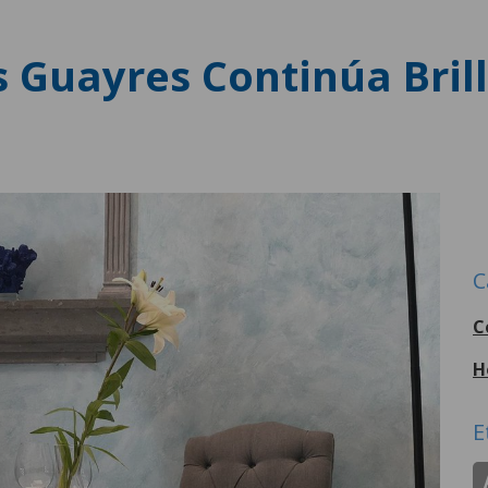
s Guayres Continúa Bril
C
C
H
E