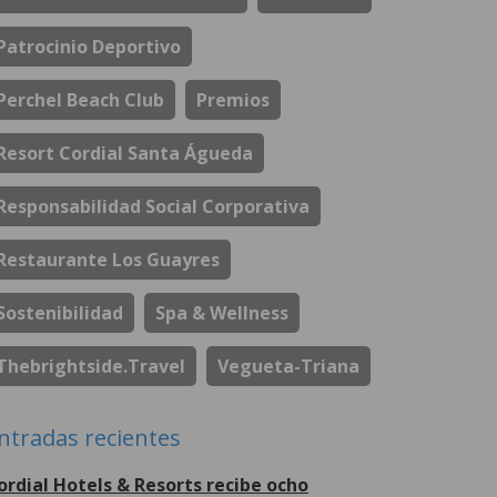
Patrocinio Deportivo
Perchel Beach Club
Premios
Resort Cordial Santa Águeda
Responsabilidad Social Corporativa
Restaurante Los Guayres
Sostenibilidad
Spa & Wellness
Thebrightside.travel
Vegueta-Triana
ntradas recientes
ordial Hotels & Resorts recibe ocho