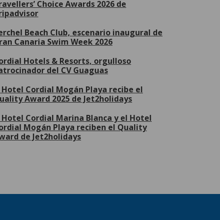
ravellers’ Choice Awards 2026 de
ripadvisor
erchel Beach Club, escenario inaugural de
ran Canaria Swim Week 2026
ordial Hotels & Resorts, orgulloso
atrocinador del CV Guaguas
l Hotel Cordial Mogán Playa recibe el
uality Award 2025 de Jet2holidays
l Hotel Cordial Marina Blanca y el Hotel
ordial Mogán Playa reciben el Quality
ward de Jet2holidays