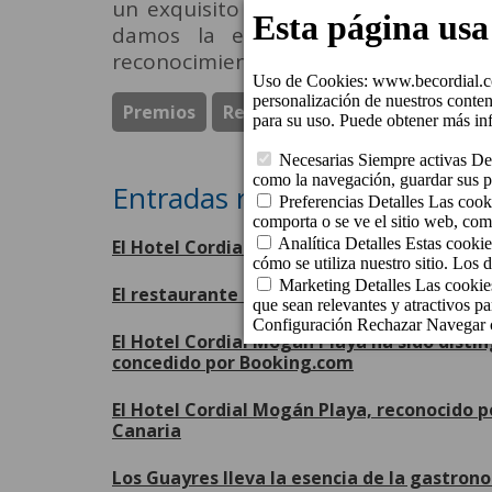
un exquisito crujiente de chocolat
damos la enhorabuena a Alexis 
reconocimiento.
Premios
Restaurante Los Guayres
Entradas relacionadas
El Hotel Cordial Mogán Playa recibe el Qua
El restaurante Los Guayres renueva su Sol 
El Hotel Cordial Mogán Playa ha sido disti
concedido por Booking.com
El Hotel Cordial Mogán Playa, reconocido p
Canaria
Los Guayres lleva la esencia de la gastron