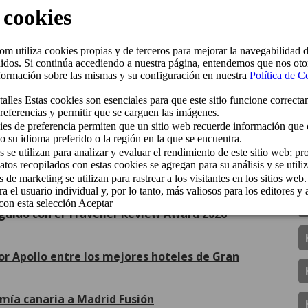
e y mango con leche merengada. De corazón
Álvarez y a su equipo por este nuevo
lity Award 2025 de Jet2holidays
Repsol en la Guía 2026
nguido con el Traveller Review Award 2026
or Apollo entre los mejores hoteles de Gran
omía canaria a Madrid Fusión