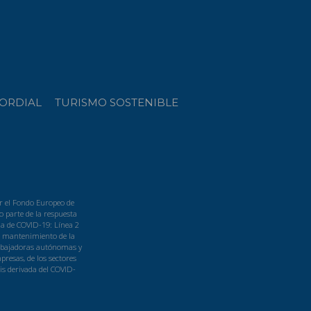
ORDIAL
TURISMO SOSTENIBLE
r el Fondo Europeo de
 parte de la respuesta
a de COVID-19: Línea 2
l mantenimiento de la
rabajadoras autónomas y
resas, de los sectores
is derivada del COVID-