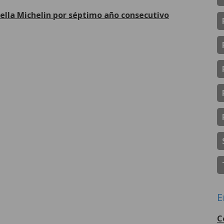
rella Michelin por séptimo año consecutivo
Más
E
C