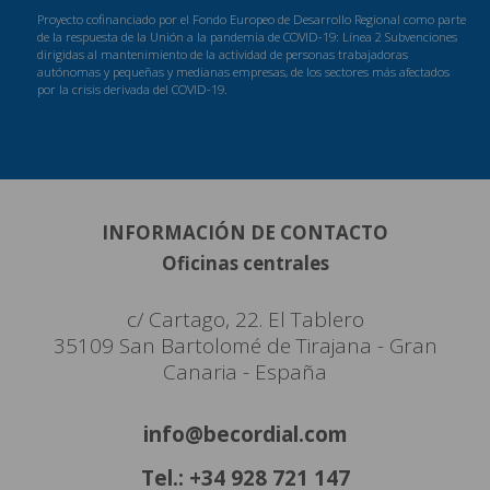
Proyecto cofinanciado por el Fondo Europeo de Desarrollo Regional como parte
de la respuesta de la Unión a la pandemia de COVID-19: Línea 2 Subvenciones
dirigidas al mantenimiento de la actividad de personas trabajadoras
autónomas y pequeñas y medianas empresas, de los sectores más afectados
por la crisis derivada del COVID-19.
INFORMACIÓN DE CONTACTO
Oficinas centrales
c/ Cartago, 22. El Tablero
35109 San Bartolomé de Tirajana - Gran
Canaria - España
info@becordial.com
Tel.: +34 928 721 147